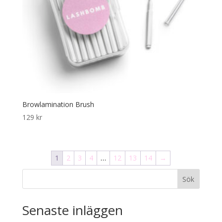
Browlamination Brush
129
kr
1
2
3
4
…
12
13
14
→
Sök
Senaste inläggen