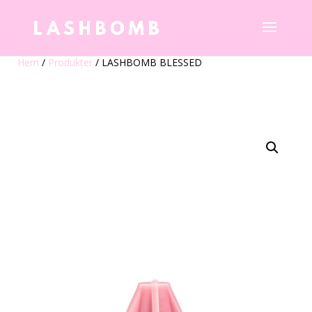
Hem
/
Produkter
/ LASHBOMB BLESSED